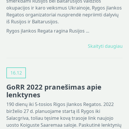
smerkdami Rusijos bei Baltarusijos valdžios
okupacijos ir karo veiksmus Ukrainoje, Rygos įlankos
Regatos organizatoriai nusprendė nepriimti dalyvių
iš Rusijos ir Baltarusijos.
Rygos įlankos Regata ragina Rusijos ...
Skaityti daugiau
16.12
GoRR 2022 pranešimas apie
lenktynes
190 dienų iki 5-tosios Rigos įlankos Regatos. 2022
birželio 27 d. planuojame startą iš Rygos iki
Salacgriva, toliau tęsime kovą trasoje link naujojo
uosto Koiguste Saaremaa saloje. Paskutinė lenktynių