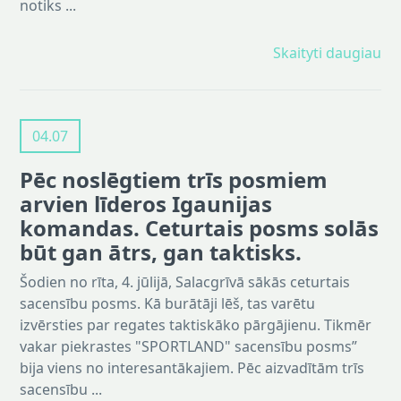
notiks ...
Skaityti daugiau
04.07
Pēc noslēgtiem trīs posmiem
arvien līderos Igaunijas
komandas. Ceturtais posms solās
būt gan ātrs, gan taktisks.
Šodien no rīta, 4. jūlijā, Salacgrīvā sākās ceturtais
sacensību posms. Kā burātāji lēš, tas varētu
izvērsties par regates taktiskāko pārgājienu. Tikmēr
vakar piekrastes "SPORTLAND" sacensību posms”
bija viens no interesantākajiem. Pēc aizvadītām trīs
sacensību ...