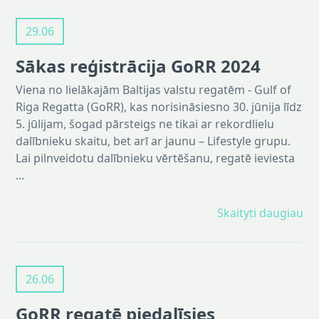
29.06
Sākas reģistrācija GoRR 2024
Viena no lielākajām Baltijas valstu regatēm - Gulf of
Riga Regatta (GoRR), kas norisināsiesno 30. jūnija līdz
5. jūlijam, šogad pārsteigs ne tikai ar rekordlielu
dalībnieku skaitu, bet arī ar jaunu – Lifestyle grupu.
Lai pilnveidotu dalībnieku vērtēšanu, regatē ieviesta
...
Skaityti daugiau
26.06
GoRR regatē piedalīsies