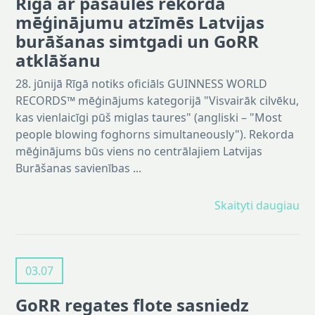
Rīgā ar pasaules rekorda
mēģinājumu atzīmēs Latvijas
burāšanas simtgadi un GoRR
atklāšanu
28. jūnijā Rīgā notiks oficiāls GUINNESS WORLD
RECORDS™ mēģinājums kategorijā "Visvairāk cilvēku,
kas vienlaicīgi pūš miglas taures" (angliski – "Most
people blowing foghorns simultaneously"). Rekorda
mēģinājums būs viens no centrālajiem Latvijas
Burāšanas savienības ...
Skaityti daugiau
03.07
GoRR regates flote sasniedz