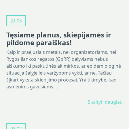
21.05
Tęsiame planus, skiepijamės ir
pildome paraiškas!
Kaip ir praėjusiais metais, nei organizatoriams, nei
Rygos įlankos regatos (GoRR) dalyviams nebus
aiškumo iki paskutinės akimirkos, ar epidemiologinė
situacija šalyje leis varžyboms vykti, ar ne. Tačiau
šįkart vyksta skiepijimo procesai. Yra tikimybė, kad
asmenims gavusiems ...
Skaityti daugiau
03.02