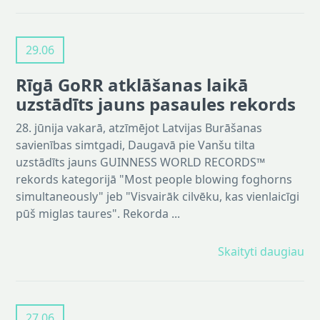
29.06
Rīgā GoRR atklāšanas laikā
uzstādīts jauns pasaules rekords
28. jūnija vakarā, atzīmējot Latvijas Burāšanas
savienības simtgadi, Daugavā pie Vanšu tilta
uzstādīts jauns GUINNESS WORLD RECORDS™
rekords kategorijā "Most people blowing foghorns
simultaneously" jeb "Visvairāk cilvēku, kas vienlaicīgi
pūš miglas taures". Rekorda ...
Skaityti daugiau
27.06