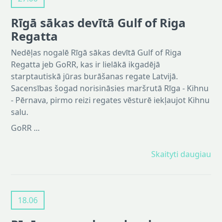
Rīgā sākas devītā Gulf of Riga
Regatta
Nedēļas nogalē Rīgā sākas devītā Gulf of Riga
Regatta jeb GoRR, kas ir lielākā ikgadējā
starptautiskā jūras burāšanas regate Latvijā.
Sacensības šogad norisināsies maršrutā Rīga - Kihnu
- Pērnava, pirmo reizi regates vēsturē iekļaujot Kihnu
salu.
GoRR ...
Skaityti daugiau
18.06