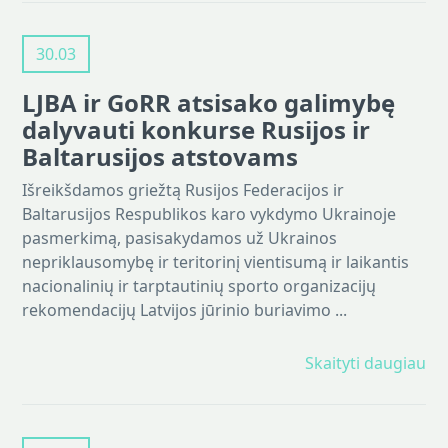
30.03
LJBA ir GoRR atsisako galimybę
dalyvauti konkurse Rusijos ir
Baltarusijos atstovams
Išreikšdamos griežtą Rusijos Federacijos ir
Baltarusijos Respublikos karo vykdymo Ukrainoje
pasmerkimą, pasisakydamos už Ukrainos
nepriklausomybę ir teritorinį vientisumą ir laikantis
nacionalinių ir tarptautinių sporto organizacijų
rekomendacijų Latvijos jūrinio buriavimo ...
Skaityti daugiau