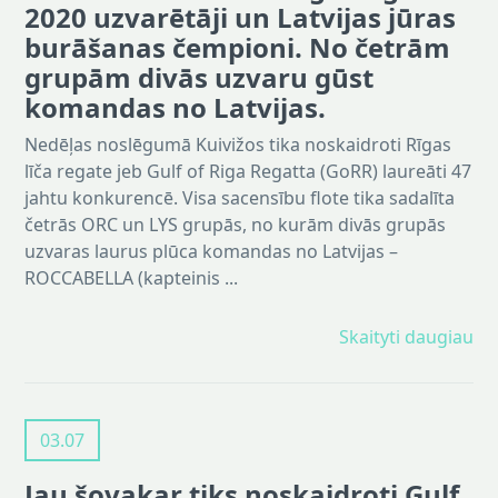
2020 uzvarētāji un Latvijas jūras
burāšanas čempioni. No četrām
grupām divās uzvaru gūst
komandas no Latvijas.
Nedēļas noslēgumā Kuivižos tika noskaidroti Rīgas
līča regate jeb Gulf of Riga Regatta (GoRR) laureāti 47
jahtu konkurencē. Visa sacensību flote tika sadalīta
četrās ORC un LYS grupās, no kurām divās grupās
uzvaras laurus plūca komandas no Latvijas –
ROCCABELLA (kapteinis ...
Skaityti daugiau
03.07
Jau šovakar tiks noskaidroti Gulf