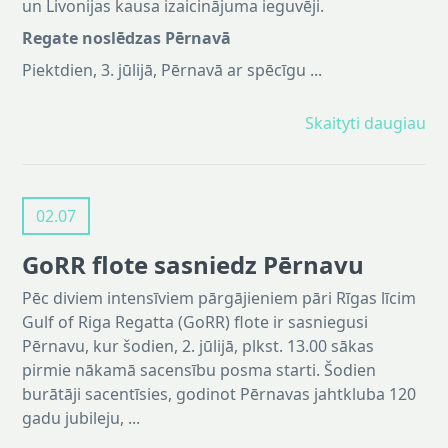
un Livonijas kausa izaicinājuma ieguvēji.
Regate noslēdzas Pērnavā
Piektdien, 3. jūlijā, Pērnavā ar spēcīgu ...
Skaityti daugiau
02.07
GoRR flote sasniedz Pērnavu
Pēc diviem intensīviem pārgājieniem pāri Rīgas līcim
Gulf of Riga Regatta (GoRR) flote ir sasniegusi
Pērnavu, kur šodien, 2. jūlijā, plkst. 13.00 sākas
pirmie nākamā sacensību posma starti. Šodien
burātāji sacentīsies, godinot Pērnavas jahtkluba 120
gadu jubileju, ...