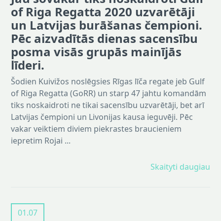
of Riga Regatta 2020 uzvarētāji
un Latvijas burāšanas čempioni.
Pēc aizvadītās dienas sacensību
posma visās grupās mainījās
līderi.
Šodien Kuivižos noslēgsies Rīgas līča regate jeb Gulf
of Riga Regatta (GoRR) un starp 47 jahtu komandām
tiks noskaidroti ne tikai sacensību uzvarētāji, bet arī
Latvijas čempioni un Livonijas kausa ieguvēji. Pēc
vakar veiktiem diviem piekrastes braucieniem
iepretim Rojai ...
Skaityti daugiau
01.07