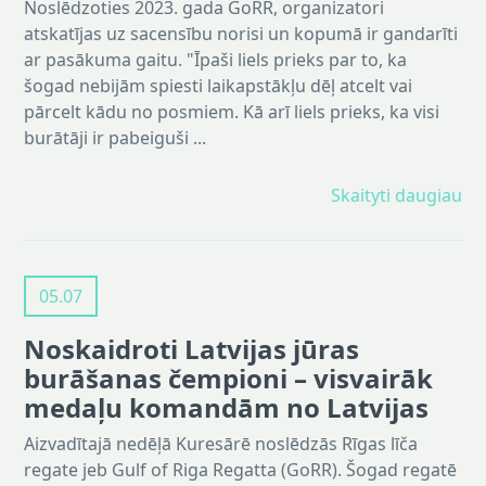
Noslēdzoties 2023. gada GoRR, organizatori
atskatījas uz sacensību norisi un kopumā ir gandarīti
ar pasākuma gaitu. "Īpaši liels prieks par to, ka
šogad nebijām spiesti laikapstākļu dēļ atcelt vai
pārcelt kādu no posmiem. Kā arī liels prieks, ka visi
burātāji ir pabeiguši ...
Skaityti daugiau
05.07
Noskaidroti Latvijas jūras
burāšanas čempioni – visvairāk
medaļu komandām no Latvijas
Aizvadītajā nedēļā Kuresārē noslēdzās Rīgas līča
regate jeb Gulf of Riga Regatta (GoRR). Šogad regatē