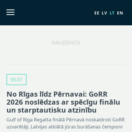
EE
LV
LT
EN
NAUJIENOS
05.07
No Rīgas līdz Pērnavai: GoRR
2026 noslēdzas ar spēcīgu finālu
un starptautisku atzinību
Gulf of Riga Regatta finālā Pērnavā noskaidroti GoRR
uzvarētāji, Latvijas atklātā jūras burāšanas čempioni