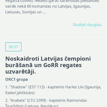
Regatta (GoRR). Nedēļu garās sacensībās piedalīsies
vairāk nekā 60 komandas no Latvijas, Igaunijas,
Lietuvas, Somijas un ...
Skaityti daugiau
08.07
Noskaidroti Latvijas čempioni
burāšanā un GoRR regates
uzvarētāji.
ORC1 grupa
1. "Shadow" (EST 113) - kapteinis Harles Liiv (Igaunija,
Kalevi jahtklubs)
2. "Arabela" (LTU 2399) - kapteinis Raimondas
Šiugždinis (Lietuva, Nautikus)