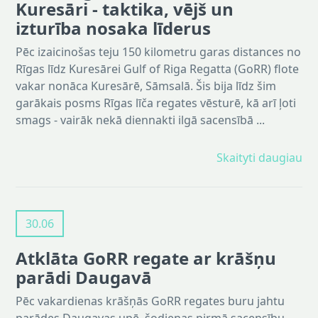
Kuresāri - taktika, vējš un
izturība nosaka līderus
Pēc izaicinošas teju 150 kilometru garas distances no
Rīgas līdz Kuresārei Gulf of Riga Regatta (GoRR) flote
vakar nonāca Kuresārē, Sāmsalā. Šis bija līdz šim
garākais posms Rīgas līča regates vēsturē, kā arī ļoti
smags - vairāk nekā diennakti ilgā sacensībā ...
Skaityti daugiau
30.06
Atklāta GoRR regate ar krāšņu
parādi Daugavā
Pēc vakardienas krāšņās GoRR regates buru jahtu