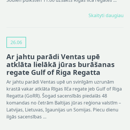
Šodien pulksten 11:00 uzsākts Rīgas līča regates ...
Skaityti daugiau
26.06
Ar jahtu parādi Ventas upē
atklāta lielākā jūras burāšanas
regate Gulf of Riga Regatta
Ar jahtu parādi Ventas upē un svinīgām uzrunām
krastā vakar atklāta Rīgas līča regate jeb Gulf of Riga
Regatta (GoRR). Šogad sacensībās piedalās 48
komandas no četrām Baltijas jūras reģiona valstīm –
Latvijas, Lietuvas, Igaunijas un Somijas. Piecu dienu
ilgās sacensības ...