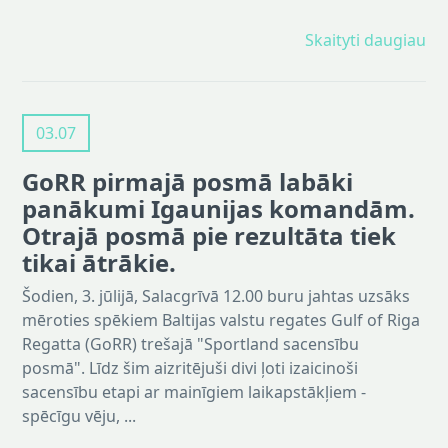
Skaityti daugiau
03.07
GoRR pirmajā posmā labāki
panākumi Igaunijas komandām.
Otrajā posmā pie rezultāta tiek
tikai ātrākie.
Šodien, 3. jūlijā, Salacgrīvā 12.00 buru jahtas uzsāks
mēroties spēkiem Baltijas valstu regates Gulf of Riga
Regatta (GoRR) trešajā "Sportland sacensību
posmā". Līdz šim aizritējuši divi ļoti izaicinoši
sacensību etapi ar mainīgiem laikapstākļiem -
spēcīgu vēju, ...