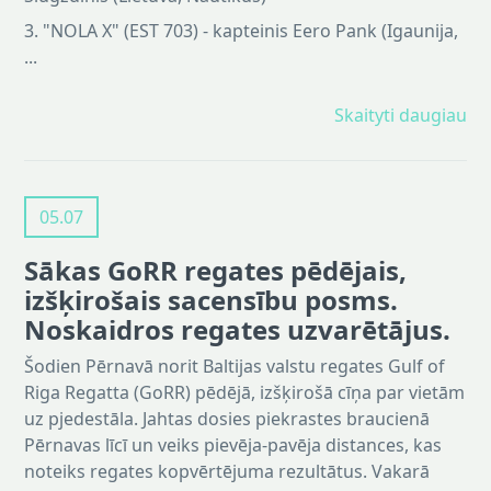
3. "NOLA X" (EST 703) - kapteinis Eero Pank (Igaunija,
...
Skaityti daugiau
05.07
Sākas GoRR regates pēdējais,
izšķirošais sacensību posms.
Noskaidros regates uzvarētājus.
Šodien Pērnavā norit Baltijas valstu regates Gulf of
Riga Regatta (GoRR) pēdējā, izšķirošā cīņa par vietām
uz pjedestāla. Jahtas dosies piekrastes braucienā
Pērnavas līcī un veiks pievēja-pavēja distances, kas
noteiks regates kopvērtējuma rezultātus. Vakarā