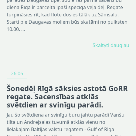
parādes Daugavas upē, šodienas pirmā sacensību
diena Rīgā ir pārcelta īpaši spēcīgā vēja dēļ. Regate
turpināsies rīt, kad flote dosies tālāk uz Sāmsalu.
Starti pie Daugavas moliem būs skatāmi no pulksten
10.00. ...
Skaityti daugiau
26.06
Šonedēļ Rīgā sāksies astotā GoRR
regate. Sacensības atklās
svētdien ar svinīgu parādi.
Jau šo svētdiena ar svinīgu buru jahtu parādi Vanšu
tilta un Andrejsalas tuvumā atklās vienu no
lielākajām Baltijas valstu regatēm - Gulf of Riga