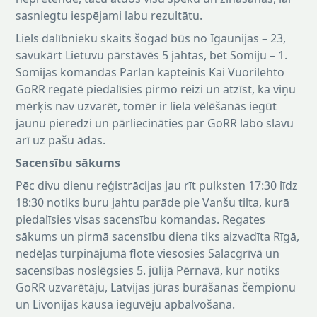
sasniegtu iespējami labu rezultātu.
Liels dalībnieku skaits šogad būs no Igaunijas – 23,
savukārt Lietuvu pārstāvēs 5 jahtas, bet Somiju – 1.
Somijas komandas Parlan kapteinis Kai Vuorilehto
GoRR regatē piedalīsies pirmo reizi un atzīst, ka viņu
mērķis nav uzvarēt, tomēr ir liela vēlēšanās iegūt
jaunu pieredzi un pārliecināties par GoRR labo slavu
arī uz pašu ādas.
Sacensību sākums
Pēc divu dienu reģistrācijas jau rīt pulksten 17:30 līdz
18:30 notiks buru jahtu parāde pie Vanšu tilta, kurā
piedalīsies visas sacensību komandas. Regates
sākums un pirmā sacensību diena tiks aizvadīta Rīgā,
nedēļas turpinājumā flote viesosies Salacgrīvā un
sacensības noslēgsies 5. jūlijā Pērnavā, kur notiks
GoRR uzvarētāju, Latvijas jūras burāšanas čempionu
un Livonijas kausa ieguvēju apbalvošana.