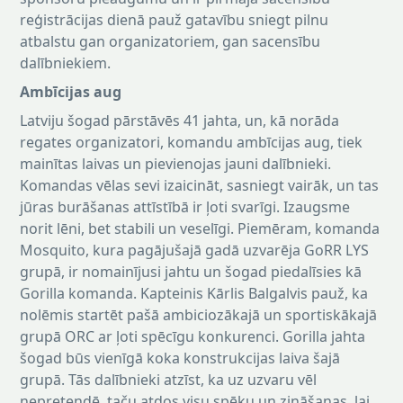
reģistrācijas dienā pauž gatavību sniegt pilnu
atbalstu gan organizatoriem, gan sacensību
dalībniekiem.
Ambīcijas aug
Latviju šogad pārstāvēs 41 jahta, un, kā norāda
regates organizatori, komandu ambīcijas aug, tiek
mainītas laivas un pievienojas jauni dalībnieki.
Komandas vēlas sevi izaicināt, sasniegt vairāk, un tas
jūras burāšanas attīstībā ir ļoti svarīgi. Izaugsme
norit lēni, bet stabili un veselīgi. Piemēram, komanda
Mosquito, kura pagājušajā gadā uzvarēja GoRR LYS
grupā, ir nomainījusi jahtu un šogad piedalīsies kā
Gorilla komanda. Kapteinis Kārlis Balgalvis pauž, ka
nolēmis startēt pašā ambiciozākajā un sportiskākajā
grupā ORC ar ļoti spēcīgu konkurenci. Gorilla jahta
šogad būs vienīgā koka konstrukcijas laiva šajā
grupā. Tās dalībnieki atzīst, ka uz uzvaru vēl
nepretendē, taču atdos visu spēku un zināšanas, lai