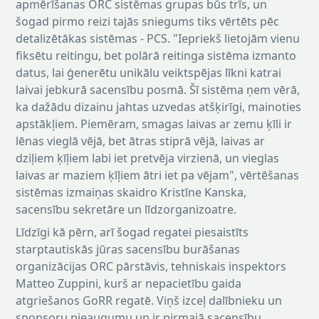
apmērīšanas ORC sistēmas grupas būs trīs, un
šogad pirmo reizi tajās sniegums tiks vērtēts pēc
detalizētākas sistēmas - PCS. "Iepriekš lietojām vienu
fiksētu reitingu, bet polārā reitinga sistēma izmanto
datus, lai ģenerētu unikālu veiktspējas līkni katrai
laivai jebkurā sacensību posmā. Šī sistēma ņem vērā,
ka dažādu dizainu jahtas uzvedas atšķirīgi, mainoties
apstākļiem. Piemēram, smagas laivas ar zemu ķīli ir
lēnas vieglā vējā, bet ātras stiprā vējā, laivas ar
dziļiem ķīļiem labi iet pretvēja virzienā, un vieglas
laivas ar maziem ķīļiem ātri iet pa vējam", vērtēšanas
sistēmas izmaiņas skaidro Kristīne Kanska,
sacensību sekretāre un līdzorganizoatre.
Līdzīgi kā pērn, arī šogad regatei piesaistīts
starptautiskās jūras sacensību burāšanas
organizācijas ORC pārstāvis, tehniskais inspektors
Matteo Zuppini, kurš ar nepacietību gaida
atgriešanos GoRR regatē. Viņš izceļ dalībnieku un
sponsoru pieaugumu un ir pirmajā sacensību