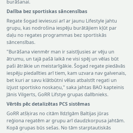
burāšanai.
Dalība bez sportiskas sāncensības
Regate šogad ieviesusi arī ar jaunu Lifestyle jahtu
grupu, kas nodrošina iespēju burātājiem kļūt par
daļu no regates programmas bez sportiskās
sāncensības.
"Burāšana vienmēr man ir saistījusies ar vēju un
ātrumu, un tajā pašā laikā ne visi spēj un vēlas būt
paši ātrākie un meistarīgākie. Šogad regate piedāvās
iespēju piedalīties arī tiem, kam uzvara nav galvenais,
bet kuri ar savu klātbūtni vēlas atbalstīt regati un
izjust sportisko noskaņu," saka jahtas BAO kapteinis
Jānis Vilgerts, GoRR Lifstye grupas dalībnieks.
Vērtēs pēc detalizētas PCS sistēmas
GoRR atšķiras no citām līdzīgām Baltijas jūras
reģiona regatēm ar grupu arī daudzkorpusa jahtām.
Kopā grupas būs sešas. No tām starptautiskās