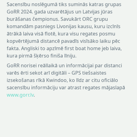
Sacensību noslēgumā tiks suminās katras grupas
GoRR 2024. gada uzvarētājus un Latvijas jūras
burāšanas čempionus. Savukārt ORC grupu
komandām pasniegs Livonijas kausu, kuru izcīnīs
ātrākā laiva visā flotē, kura visu regates posmu
kopvērtējumā distancē pavadīs visīsāko laiku pēc
fakta. Angliski to apzīmē first boat home jeb laiva,
kura pirmā šķērso finiša līniju.
GoRR norisei reāllaikā un informācijai par distanci
varēs ērti sekot arī digitāli – GPS tiešsaistes
izsekošanas rīkā Kwindoo, ko līdz ar citu oficiālo
sacensību informāciju var atrast regates mājaslapā
www.gorr.lv
.