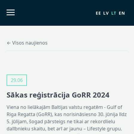
EE
LV
LT
EN
← Visos naujienos
29.06
Sākas reģistrācija GoRR 2024
Viena no lielākajām Baltijas valstu regatēm - Gulf of
Riga Regatta (GoRR), kas norisināsiesno 30. jūnija līdz
5. jūlijam, šogad pārsteigs ne tikai ar rekordlielu
dalībnieku skaitu, bet arī ar jaunu – Lifestyle grupu.