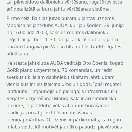
Lai pilnveidotu dalībnieku vērtēšanu, regatē ieviesta
arī detalizētāka buru jahtu vērtēšanas sistēma.
Pirmo reizi Baltijas jūras burātāju jahtas uzņems
Magaļsalas jahtklubs AUDA, kur jau šodien, 29. jūnijā
no 16.00 līdz 20.00, sāksies regates dalībnieku
reģistrācija, bet rīt, 30. jūnijā, ar krāšņu buru jahtu
parādi Daugavā pie Vanšu tilta notiks GoRR regates
atklāšana.
Kā stāsta jahtkluba AUDA vadītājs Oto Dzenis, šogad
GoRR plāno uzņemt teju 70 komandas, un radīt
svētkus tik lielam dalībnieku skaitam jahtklubam
vienlaikus ir liels izaicinājums un gods. Īpaši regatei
jahtklubs ir atjaunojis un pielāgojis infrastruktūru.
Regates uzņemšanai Mangaļsalā ir arī simboliska
nozīme, jo jahtklubā vēlas atjaunot burāšanas
tradīcijas un atgriezt bērnu burāšanas
treniņapmācības. O. Dzenis ir pārliecināts, ka regate
ir labs veids, kā motivēt jaunāko paaudzi pievērsties