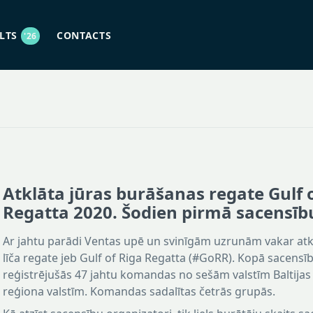
ULTS
CONTACTS
'26
Atklāta jūras burāšanas regate Gulf 
Regatta 2020. Šodien pirmā sacensīb
Ar jahtu parādi Ventas upē un svinīgām uzrunām vakar atk
līča regate jeb Gulf of Riga Regatta (#GoRR). Kopā sacens
reģistrējušās 47 jahtu komandas no sešām valstīm Baltijas
reģiona valstīm. Komandas sadalītas četrās grupās.