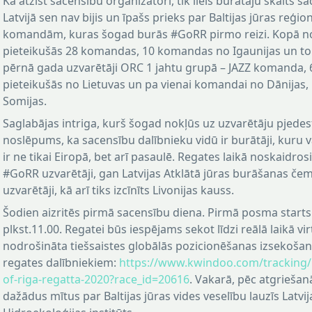
Kā atzīst sacensību organizatori, tik liels burātāju skaits s
Latvijā sen nav bijis un īpašs prieks par Baltijas jūras reģio
komandām, kuras šogad burās #GoRR pirmo reizi. Kopā no 
pieteikušās 28 komandas, 10 komandas no Igaunijas un to 
pērnā gada uzvarētāji ORC 1 jahtu grupā – JAZZ komanda
pieteikušās no Lietuvas un pa vienai komandai no Dānijas, 
Somijas.
Saglabājas intriga, kurš šogad nokļūs uz uzvarētāju pjedest
noslēpums, ka sacensību dalībnieku vidū ir burātāji, kuru 
ir ne tikai Eiropā, bet arī pasaulē. Regates laikā noskaidros
#GoRR uzvarētāji, gan Latvijas Atklātā jūras burāšanas če
uzvarētāji, kā arī tiks izcīnīts Livonijas kauss.
Šodien aizritēs pirmā sacensību diena. Pirmā posma start
plkst.11.00. Regatei būs iespējams sekot līdzi reālā laikā virt
nodrošināta tiešsaistes globālās pozicionēšanas izsekošan
regates dalībniekiem:
https://www.kwindoo.com/tracking/
of-riga-regatta-2020?race_id=20616
. Vakarā, pēc atgriešan
dažādus mītus par Baltijas jūras vides veselību lauzīs Latvij