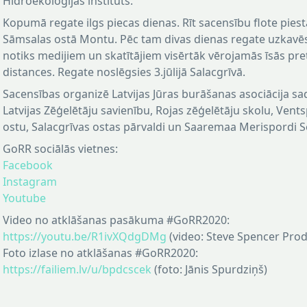
Hidroekoloģijas institūts.
Kopumā regate ilgs piecas dienas. Rīt sacensību flote piest
Sāmsalas ostā Montu. Pēc tam divas dienas regate uzkavēs
notiks medijiem un skatītājiem visērtāk vērojamās īsās pre
distances. Regate noslēgsies 3.jūlijā Salacgrīvā.
Sacensības organizē Latvijas Jūras burāšanas asociācija sa
Latvijas Zēģelētāju savienību, Rojas zēģelētāju skolu, Vents
ostu, Salacgrīvas ostas pārvaldi un Saaremaa Merispordi Se
GoRR sociālās vietnes:
Facebook
Instagram
Youtube
Video no atklāšanas pasākuma #GoRR2020:
https://youtu.be/R1ivXQdgDMg
(video: Steve Spencer Prod
Foto izlase no atklāšanas #GoRR2020:
https://failiem.lv/u/bpdcscek
(foto: Jānis Spurdziņš)