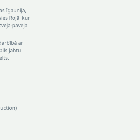
ās Igaunijā,
ies Rojā, kur
tvēja-pavēja
darbībā ar
pils jahtu
lts.
uction)