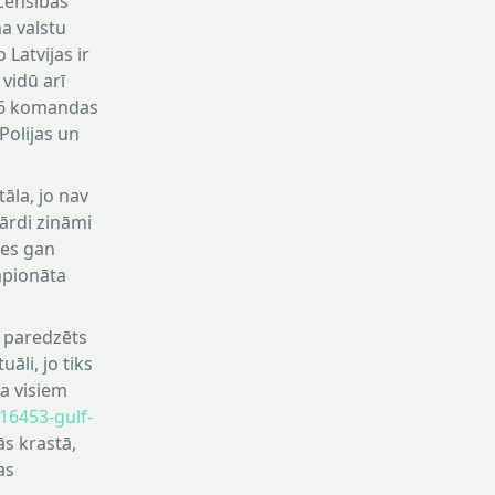
acensībās
na valstu
Latvijas ir
vidū arī
, 6 komandas
Polijas un
āla, jo nav
vārdi zināmi
ies gan
mpionāta
s paredzēts
uāli, jo tiks
a visiem
16453-gulf-
ās krastā,
as