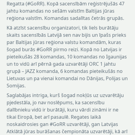
Regatta (#GoRR). Kopā sacensībām reģistrējušās 47
jahtu komandas no sešām valstīm Baltijas jūras
reģiona valstīm. Komandas sadalītas četrās grupās.
Kā atzīst sacensību organizatori, tik liels burātāju
skaits sacensībās Latvijā sen nav bijis un īpašs prieks
par Baltijas jūras reģiona valstu komandām, kuras
šogad burās #GoRR pirmo reizi. Kopā no Latvijas ir
pieteikušās 28 komandas, 10 komandas no Igaunijas
un to vidū arī pērnā gada uzvarētāji ORC 1 jahtu
grupā – JAZZ komanda, 6 komandas pieteikušās no
Lietuvas un pa vienai komandai no Dānijas, Polijas un
Somijas.
Saglabājas intriga, kurš šogad nokļūs uz uzvarētāju
pjedestāla, jo nav noslēpums, ka sacensību
dalībnieku vidū ir burātāji, kuru vārdi zināmi ir ne
tikai Eiropā, bet arī pasaulē. Regates laikā
noskaidrosies gan #GoRR uzvarētāji, gan Latvijas
Atklātā jūras burāšanas čempionāta uzvarētāji, kā arī