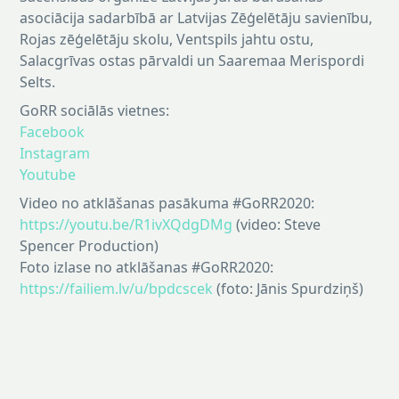
asociācija sadarbībā ar Latvijas Zēģelētāju savienību,
Rojas zēģelētāju skolu, Ventspils jahtu ostu,
Salacgrīvas ostas pārvaldi un Saaremaa Merispordi
Selts.
GoRR sociālās vietnes:
Facebook
Instagram
Youtube
Video no atklāšanas pasākuma #GoRR2020:
https://youtu.be/R1ivXQdgDMg
(video: Steve
Spencer Production)
Foto izlase no atklāšanas #GoRR2020:
https://failiem.lv/u/bpdcscek
(foto: Jānis Spurdziņš)