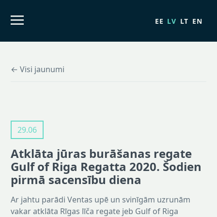
EE
LV
LT
EN
← Visi jaunumi
29.06
Atklāta jūras burāšanas regate
Gulf of Riga Regatta 2020. Šodien
pirmā sacensību diena
Ar jahtu parādi Ventas upē un svinīgām uzrunām
vakar atklāta Rīgas līča regate jeb Gulf of Riga