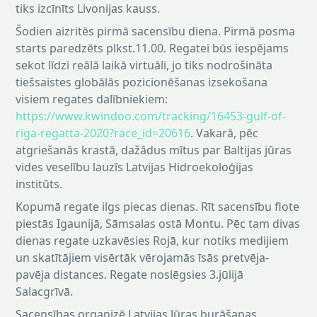
tiks izcīnīts Livonijas kauss.
Šodien aizritēs pirmā sacensību diena. Pirmā posma
starts paredzēts plkst.11.00. Regatei būs iespējams
sekot līdzi reālā laikā virtuāli, jo tiks nodrošināta
tiešsaistes globālās pozicionēšanas izsekošana
visiem regates dalībniekiem:
https://www.kwindoo.com/tracking/16453-gulf-of-
riga-regatta-2020?race_id=20616
. Vakarā, pēc
atgriešanās krastā, dažādus mītus par Baltijas jūras
vides veselību lauzīs Latvijas Hidroekoloģijas
institūts.
Kopumā regate ilgs piecas dienas. Rīt sacensību flote
piestās Igaunijā, Sāmsalas ostā Montu. Pēc tam divas
dienas regate uzkavēsies Rojā, kur notiks medijiem
un skatītājiem visērtāk vērojamās īsās pretvēja-
pavēja distances. Regate noslēgsies 3.jūlijā
Salacgrīvā.
Sacensības organizē Latvijas Jūras burāšanas