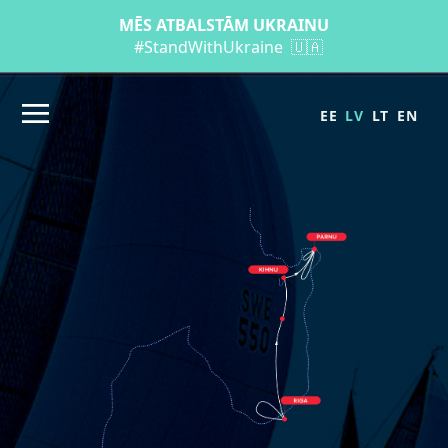
MĒS ATBALSTĀM UKRAINU
#StandWithUkraine
🇺🇦
EE
LV
LT
EN