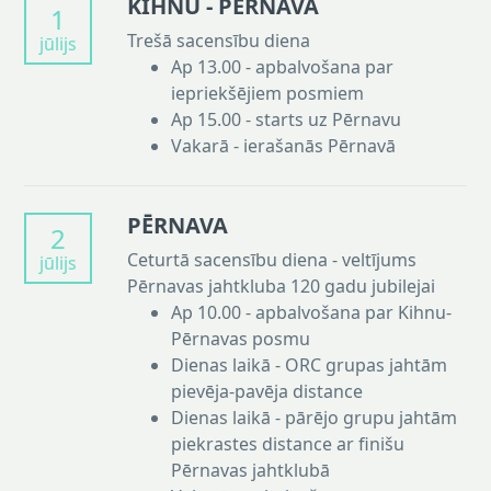
KIHNU - PĒRNAVA
1
Trešā sacensību diena
jūlijs
Ap 13.00 - apbalvošana par
iepriekšējiem posmiem
Ap 15.00 - starts uz Pērnavu
Vakarā - ierašanās Pērnavā
PĒRNAVA
2
Ceturtā sacensību diena - veltījums
jūlijs
Pērnavas jahtkluba 120 gadu jubilejai
Ap 10.00 - apbalvošana par Kihnu-
Pērnavas posmu
Dienas laikā - ORC grupas jahtām
pievēja-pavēja distance
Dienas laikā - pārējo grupu jahtām
piekrastes distance ar finišu
Pērnavas jahtklubā