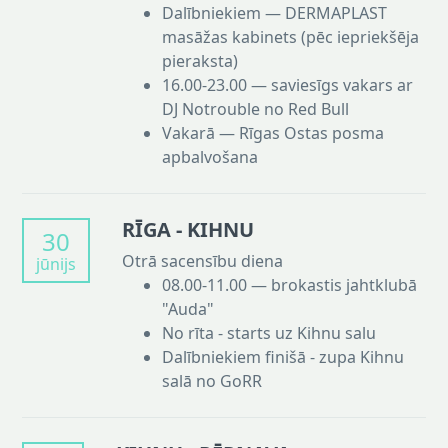
Dalībniekiem — DERMAPLAST
masāžas kabinets (pēc iepriekšēja
pieraksta)
16.00-23.00 — saviesīgs vakars ar
DJ Notrouble no Red Bull
Vakarā — Rīgas Ostas posma
apbalvošana
RĪGA - KIHNU
30
Otrā sacensību diena
jūnijs
08.00-11.00 — brokastis jahtklubā
"Auda"
No rīta - starts uz Kihnu salu
Dalībniekiem finišā - zupa Kihnu
salā no GoRR