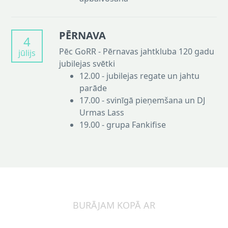
PĒRNAVA
4
Pēc GoRR - Pērnavas jahtkluba 120 gadu
jūlijs
jubilejas svētki
12.00 - jubilejas regate un jahtu
parāde
17.00 - svinīgā pieņemšana un DJ
Urmas Lass
19.00 - grupa Fankifise
BURĀJAM KOPĀ AR