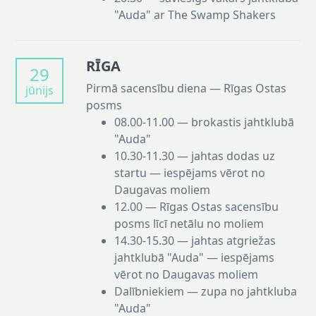
"Auda" ar The Swamp Shakers
RĪGA
29
Pirmā sacensību diena — Rīgas Ostas
jūnijs
posms
08.00-11.00 — brokastis jahtklubā
"Auda"
10.30-11.30 — jahtas dodas uz
startu — iespējams vērot no
Daugavas moliem
12.00 — Rīgas Ostas sacensību
posms līcī netālu no moliem
14.30-15.30 — jahtas atgriežas
jahtklubā "Auda" — iespējams
vērot no Daugavas moliem
Dalībniekiem — zupa no jahtkluba
"Auda"