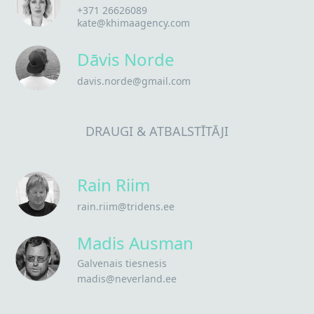
+371 26626089
kate@khimaagency.com
Dāvis Norde
davis.norde@gmail.com
DRAUGI & ATBALSTĪTĀJI
Rain Riim
rain.riim@tridens.ee
Madis Ausman
Galvenais tiesnesis
madis@neverland.ee