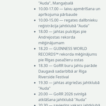
"Auda", Mangaļsalā
10.00-17.00 — laivu apmērīšana un
aprīkojuma pārbaude
10.00-15.00 — regates dalībnieku
reģistrācija jahtklubā "Auda"
18.00 — jahtas pulcējas pie
Andrejostas rekorda
mēģinājumam
18.20 — GUINNESS WORLD
RECORDS™ rekorda mēģinājums
pie Rīgas pasažieru ostas
18.30 — GoRR buru jahtu parāde
Daugavā sadarbībā ar Riga
Riverside Festival
19.30 — jahtas atgriežas jahtklubā
"Auda"
20.00 — GoRR 2026 svinīgā
atklāšana jahtklubā "Auda"
20.30 — saviesīgs vakars jahtklubā