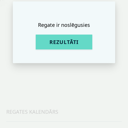
Regate ir noslēgusies
REZULTĀTI
REGATES KALENDĀRS