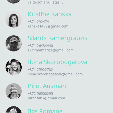
valters@laivulietas.lv
Kristīne Kanska
+371 29247411
kanska1409@gmail.com
Silards Kamergrauzis
+371 26434440
sk.firmamarisa@gmail.com
Ilona Skorobogatova
+371 25922782
ilona.skorobogatova@gmail.com
Piret Ausman
+372 56500295
piret.tank@gmail.com
Ilze Romane