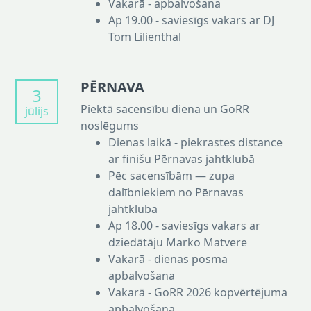
Vakarā - apbalvošana
Ap 19.00 - saviesīgs vakars ar DJ
Tom Lilienthal
PĒRNAVA
3
Piektā sacensību diena un GoRR
jūlijs
noslēgums
Dienas laikā - piekrastes distance
ar finišu Pērnavas jahtklubā
Pēc sacensībām — zupa
dalībniekiem no Pērnavas
jahtkluba
Ap 18.00 - saviesīgs vakars ar
dziedātāju Marko Matvere
Vakarā - dienas posma
apbalvošana
Vakarā - GoRR 2026 kopvērtējuma
apbalvošana