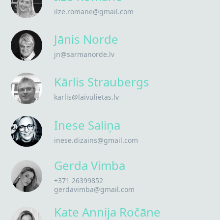
ilze.romane@gmail.com
Jānis Norde
jn@sarmanorde.lv
Kārlis Straubergs
karlis@laivulietas.lv
Inese Saliņa
inese.dizains@gmail.com
Gerda Vimba
+371 26399852
gerdavimba@gmail.com
Kate Annija Ročāne