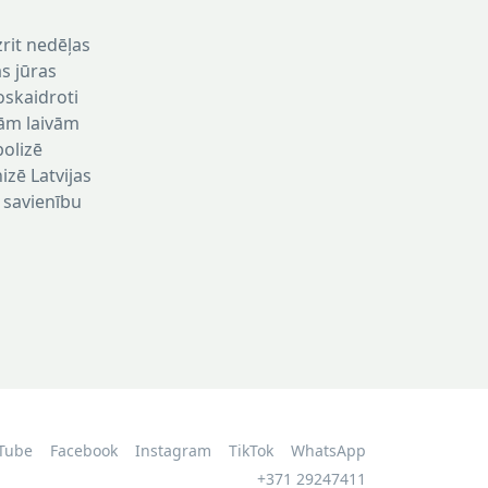
zrit nedēļas
s jūras
oskaidroti
jām laivām
bolizē
izē Latvijas
 savienību
Tube
Facebook
Instagram
TikTok
WhatsApp
+371 29247411