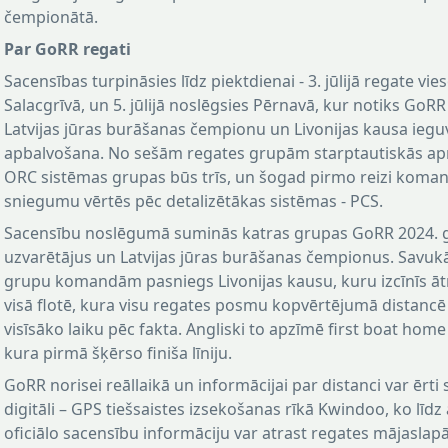
čempionātā.
Par GoRR regati
Sacensības turpināsies līdz piektdienai - 3. jūlijā regate vie
Salacgrīvā, un 5. jūlijā noslēgsies Pērnavā, kur notiks GoRR
Latvijas jūras burāšanas čempionu un Livonijas kausa iegu
apbalvošana. No sešām regates grupām starptautiskās a
ORC sistēmas grupas būs trīs, un šogad pirmo reizi koma
sniegumu vērtēs pēc detalizētākas sistēmas - PCS.
Sacensību noslēgumā suminās katras grupas GoRR 2024. 
uzvarētājus un Latvijas jūras burāšanas čempionus. Savuk
grupu komandām pasniegs Livonijas kausu, kuru izcīnīs ātr
visā flotē, kura visu regates posmu kopvērtējumā distancē
visīsāko laiku pēc fakta. Angliski to apzīmē first boat home 
kura pirmā šķērso finiša līniju.
GoRR norisei reāllaikā un informācijai par distanci var ērti 
digitāli – GPS tiešsaistes izsekošanas rīkā Kwindoo, ko līdz 
oficiālo sacensību informāciju var atrast regates mājaslap