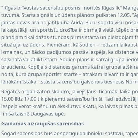
"Rīgas brīvostas sacensību posms" noritēs Rīgas līcī Mang
tuvumā. Starta signāls uz ūdens plānots pulksten 12.05. "A
jahtas devās ārā no jahtkluba Auda. Buru sportā visu nosa
laikapstākļi, un sportistu drošība ir pirmajā vietā, tāpēc pr
plānojam tikai dažas stundas pirms starta un pielāgojam fa
situācijai uz ūdens. Piemēram, kā šodien – redzam laikaps
izmaiņas, un šādos gadījumos pastāv iespēja, ka distance v
saīsināta vai atlikti starti. Šodien plāns ir katrai grupai iedo
braucienu. Kopējais distances garums katrai grupai atšķir
no tā, kurā grupā sportisti startē – ātrākām laivām tā ir ga
lēnākām īstāka," stāsta sacensību galvenais tiesnesis No
Regates organizatori skaidro, ja vējš ļaus, ticamāk, laika 
15.00 līdz 17.00 tik pieņemti sacensību finiši. Tad iedzīvotā
iespēja vērot krāšņu un ekskluzīvu skatu, kā laivas pilnās 
finiša taisnē Daugavas upē.
Gaidāmas aizraujošas sacensības
Šogad sacensības būs ar spēcīgu dalībnieku sastāvu, tāpēc