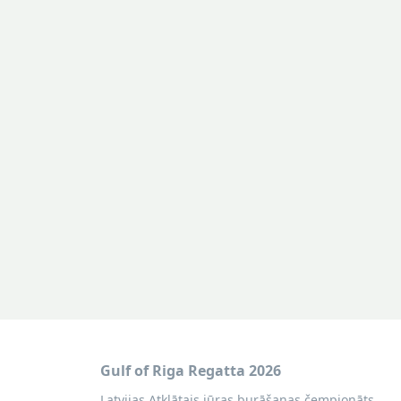
Gulf of Riga Regatta 2026
Latvijas Atklātais jūras burāšanas čempionāts