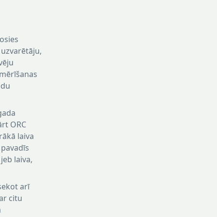
sosies
 uzvarētāju,
vēju
pmērīšanas
ndu
gada
ārt ORC
ākā laiva
 pavadīs
jeb laiva,
sekot arī
ar citu
ā