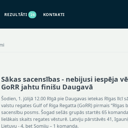
REZULTĀTI
KONTAKTI
'26
mi
Sākas sacensības - nebijusi iespēja v
GoRR jahtu finišu Daugavā
Šodien, 1. jūlijā 12.00 Rīgā pie Daugavas ietekas Rīgas līcī sā
valstu regates Gulf of Riga Regatta (GoRR) pirmais “Rīgas b
sacensību posms. Šogad sešās grupās startēs 65 komandas
lielākais skaits regates vēsturē. Latviju pārstāvēs 41, Igaunij
Lietuvu - 4, bet Somiju – 1 komanda.