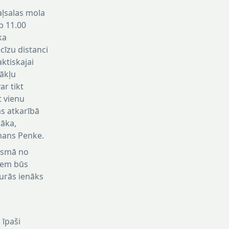
aļsalas mola
p 11.00
ka
ecīzu distanci
ktiskajai
tākļu
ar tikt
t vienu
as atkarībā
rāka,
rmans Penke.
posmā no
jiem būs
burās ienāks
 īpaši