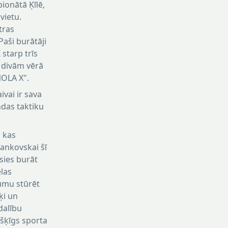
ionātā Ķīlē,
vietu.
tras
aši burātāji
starp trīs
 divām vērā
OLA X".
ivai ir sava
ndas taktiku
, kas
Bankovskai šī
usies burāt
elas
jumu stūrēt
rķi un
dalību
išķīgs sporta