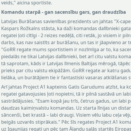
veids," aicina sportiste.
Komandu starpā - gan sacensību gars, gan draudzība
Latvijas Burāšanas savienības prezidents un jahtas "X-cape
Kaspars Rožkalns stāsta, ka daži komandas dalībnieki gata
regatei ļoti cītīgi - 2 reizes nedēļā, citi retāk, jo visiem ir pil
darbs, kas nav saistīts ar burāšanu, un tas ir jāapvieno ar 
"GoRR regate mums sportistiem ir nozīmīga ar to, ka sace
piedalās ne tikai Latvijas dalībnieki, bet arī citu valstu kom
tā saprotam, kāds ir Latvijas līmenis Baltijas mērogā, tāpēc
prieks par citu valstu ekipāžām. GoRR regate ar katru gad
lielāka, un burātājiem tie ir fantastiski vasaras atklāšanas s
Arī jahtas Project A1 kapteinis Gatis Garudums atzīst, ka
regatei gatavojusies ļoti nopietni, tā ir pilnā sastāvā un labi
sastrādājusies. "Esam kopā jau trīs, četrus gadus, un labi 
daudzas kaimiņvalstu komandas. Uz starta līnijas un dist
sāncenši, bet krastā – labi draugi. Visiem vēlu labu ceļa vēj
beigās uzvarēs stiprākais." Pēc šīs regates Project A1 ko
uz Igaunijas regati un pēc tam Ālandu salās startēs Eiropa