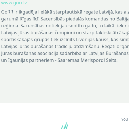
www.gorr.lv
.
GoRR ir ikgadēja lielākā starptautiskā regate Latvijā, kas ai
garumā Rīgas līcī. Sacensībās piedalās komandas no Baltija
reģiona. Sacensības notiek jau septīto gadu, to laikā tiek n
Latvijas jūras burāšanas čempioni un starp faktiski ātrāka
sportiskākajās grupās tiek izcīnīts Livonijas kauss, kas sim
Latvijas jūras burāšanas tradīciju atdzimšanu. Regati organ
Jūras burāšanas asociācija sadarbībā ar Latvijas Burāšanas
un Igaunijas partneriem - Saaremaa Merispordi Selts.
You