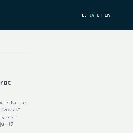
EE
LV
LT
EN
ērot
cies Baltijas
rīvostas”
, kas ir
u - 19,