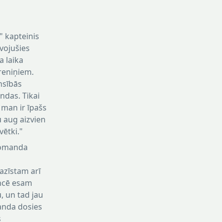
" kapteinis
vojušies
na laika
treniņiem.
nsībās
andas. Tikai
 man ir īpašs
u aug aizvien
vētki."
 komanda
pazīstam arī
ancē esam
u, un tad jau
manda dosies
s