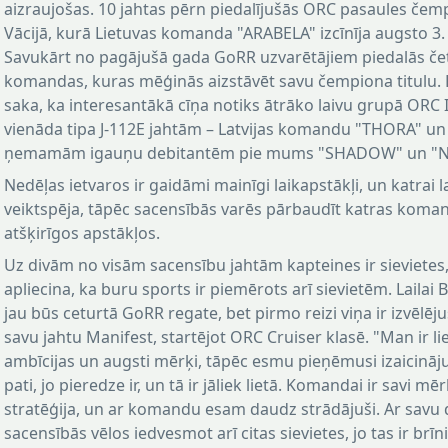
aizraujošas. 10 jahtas pērn piedalījušās ORC pasaules čemp
Vācijā, kurā Lietuvas komanda "ARABELA" izcīnīja augsto 3. 
Savukārt no pagājušā gada GoRR uzvarētājiem piedalās če
komandas, kuras mēģinās aizstāvēt savu čempiona titulu. P
saka, ka interesantākā cīņa notiks ātrāko laivu grupā ORC I 
vienāda tipa J-112E jahtām – Latvijas komandu "THORA" un
ņemamām igauņu debitantēm pie mums "SHADOW" un "N
Nedēļas ietvaros ir gaidāmi mainīgi laikapstākļi, un katrai la
veiktspēja, tāpēc sacensībās varēs pārbaudīt katras koma
atšķirīgos apstākļos.
Uz divām no visām sacensību jahtām kapteines ir sievietes
apliecina, ka buru sports ir piemērots arī sievietēm. Lailai 
jau būs ceturtā GoRR regate, bet pirmo reizi viņa ir izvēlēj
savu jahtu Manifest, startējot ORC Cruiser klasē. "Man ir li
ambīcijas un augsti mērķi, tāpēc esmu pieņēmusi izaicinā
pati, jo pieredze ir, un tā ir jāliek lietā. Komandai ir savi mē
stratēģija, un ar komandu esam daudz strādājuši. Ar savu 
sacensībās vēlos iedvesmot arī citas sievietes, jo tas ir brīn