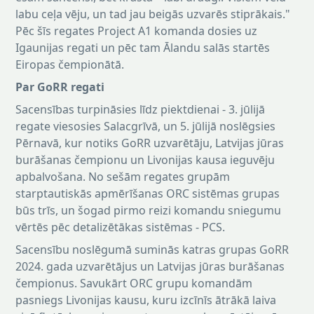
labu ceļa vēju, un tad jau beigās uzvarēs stiprākais."
Pēc šīs regates Project A1 komanda dosies uz
Igaunijas regati un pēc tam Ālandu salās startēs
Eiropas čempionātā.
Par GoRR regati
Sacensības turpināsies līdz piektdienai - 3. jūlijā
regate viesosies Salacgrīvā, un 5. jūlijā noslēgsies
Pērnavā, kur notiks GoRR uzvarētāju, Latvijas jūras
burāšanas čempionu un Livonijas kausa ieguvēju
apbalvošana. No sešām regates grupām
starptautiskās apmērīšanas ORC sistēmas grupas
būs trīs, un šogad pirmo reizi komandu sniegumu
vērtēs pēc detalizētākas sistēmas - PCS.
Sacensību noslēgumā suminās katras grupas GoRR
2024. gada uzvarētājus un Latvijas jūras burāšanas
čempionus. Savukārt ORC grupu komandām
pasniegs Livonijas kausu, kuru izcīnīs ātrākā laiva