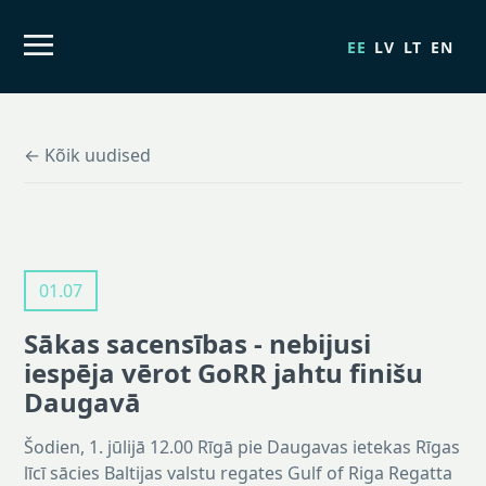
EE
LV
LT
EN
← Kõik uudised
01.07
Sākas sacensības - nebijusi
iespēja vērot GoRR jahtu finišu
Daugavā
Šodien, 1. jūlijā 12.00 Rīgā pie Daugavas ietekas Rīgas
līcī sācies Baltijas valstu regates Gulf of Riga Regatta