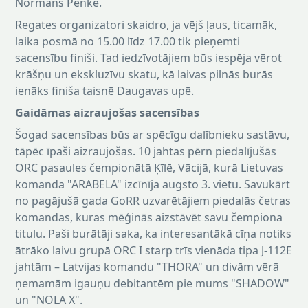
Normans Penke.
Regates organizatori skaidro, ja vējš ļaus, ticamāk,
laika posmā no 15.00 līdz 17.00 tik pieņemti
sacensību finiši. Tad iedzīvotājiem būs iespēja vērot
krāšņu un ekskluzīvu skatu, kā laivas pilnās burās
ienāks finiša taisnē Daugavas upē.
Gaidāmas aizraujošas sacensības
Šogad sacensības būs ar spēcīgu dalībnieku sastāvu,
tāpēc īpaši aizraujošas. 10 jahtas pērn piedalījušās
ORC pasaules čempionātā Ķīlē, Vācijā, kurā Lietuvas
komanda "ARABELA" izcīnīja augsto 3. vietu. Savukārt
no pagājušā gada GoRR uzvarētājiem piedalās četras
komandas, kuras mēģinās aizstāvēt savu čempiona
titulu. Paši burātāji saka, ka interesantākā cīņa notiks
ātrāko laivu grupā ORC I starp trīs vienāda tipa J-112E
jahtām – Latvijas komandu "THORA" un divām vērā
ņemamām igauņu debitantēm pie mums "SHADOW"
un "NOLA X".