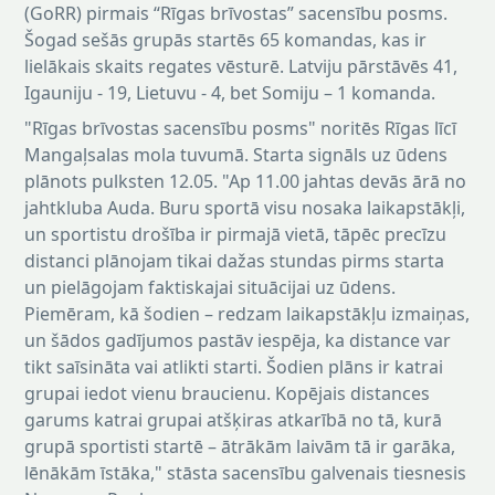
(GoRR) pirmais “Rīgas brīvostas” sacensību posms.
Šogad sešās grupās startēs 65 komandas, kas ir
lielākais skaits regates vēsturē. Latviju pārstāvēs 41,
Igauniju - 19, Lietuvu - 4, bet Somiju – 1 komanda.
"Rīgas brīvostas sacensību posms" noritēs Rīgas līcī
Mangaļsalas mola tuvumā. Starta signāls uz ūdens
plānots pulksten 12.05. "Ap 11.00 jahtas devās ārā no
jahtkluba Auda. Buru sportā visu nosaka laikapstākļi,
un sportistu drošība ir pirmajā vietā, tāpēc precīzu
distanci plānojam tikai dažas stundas pirms starta
un pielāgojam faktiskajai situācijai uz ūdens.
Piemēram, kā šodien – redzam laikapstākļu izmaiņas,
un šādos gadījumos pastāv iespēja, ka distance var
tikt saīsināta vai atlikti starti. Šodien plāns ir katrai
grupai iedot vienu braucienu. Kopējais distances
garums katrai grupai atšķiras atkarībā no tā, kurā
grupā sportisti startē – ātrākām laivām tā ir garāka,
lēnākām īstāka," stāsta sacensību galvenais tiesnesis