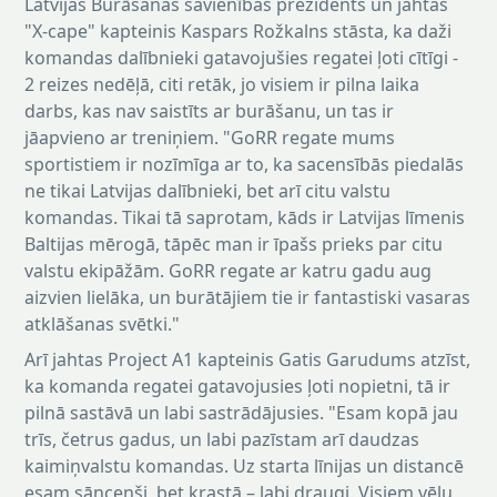
Latvijas Burāšanas savienības prezidents un jahtas
"X-cape" kapteinis Kaspars Rožkalns stāsta, ka daži
komandas dalībnieki gatavojušies regatei ļoti cītīgi -
2 reizes nedēļā, citi retāk, jo visiem ir pilna laika
darbs, kas nav saistīts ar burāšanu, un tas ir
jāapvieno ar treniņiem. "GoRR regate mums
sportistiem ir nozīmīga ar to, ka sacensībās piedalās
ne tikai Latvijas dalībnieki, bet arī citu valstu
komandas. Tikai tā saprotam, kāds ir Latvijas līmenis
Baltijas mērogā, tāpēc man ir īpašs prieks par citu
valstu ekipāžām. GoRR regate ar katru gadu aug
aizvien lielāka, un burātājiem tie ir fantastiski vasaras
atklāšanas svētki."
Arī jahtas Project A1 kapteinis Gatis Garudums atzīst,
ka komanda regatei gatavojusies ļoti nopietni, tā ir
pilnā sastāvā un labi sastrādājusies. "Esam kopā jau
trīs, četrus gadus, un labi pazīstam arī daudzas
kaimiņvalstu komandas. Uz starta līnijas un distancē
esam sāncenši, bet krastā – labi draugi. Visiem vēlu