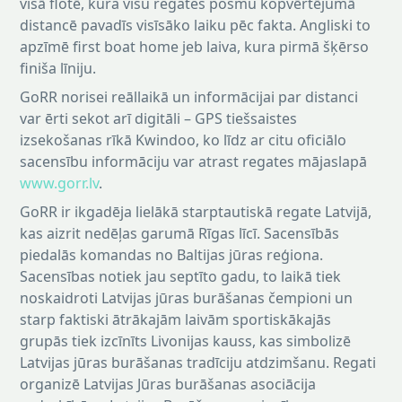
visā flotē, kura visu regates posmu kopvērtējumā
distancē pavadīs visīsāko laiku pēc fakta. Angliski to
apzīmē first boat home jeb laiva, kura pirmā šķērso
finiša līniju.
GoRR norisei reāllaikā un informācijai par distanci
var ērti sekot arī digitāli – GPS tiešsaistes
izsekošanas rīkā Kwindoo, ko līdz ar citu oficiālo
sacensību informāciju var atrast regates mājaslapā
www.gorr.lv
.
GoRR ir ikgadēja lielākā starptautiskā regate Latvijā,
kas aizrit nedēļas garumā Rīgas līcī. Sacensībās
piedalās komandas no Baltijas jūras reģiona.
Sacensības notiek jau septīto gadu, to laikā tiek
noskaidroti Latvijas jūras burāšanas čempioni un
starp faktiski ātrākajām laivām sportiskākajās
grupās tiek izcīnīts Livonijas kauss, kas simbolizē
Latvijas jūras burāšanas tradīciju atdzimšanu. Regati
organizē Latvijas Jūras burāšanas asociācija