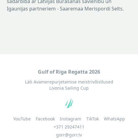
sadarbībā ar Latvijas Burāšanas savienību un
Igaunijas partneriem - Saaremaa Merispordi Selts.
Gulf of Riga Regatta 2026
Läti Avamerepurjetamise meistrivõistlused
Livonia Sailing Cup
YouTube
Facebook
Instagram
TikTok
WhatsApp
+371 29247411
gorr@gorr.lv