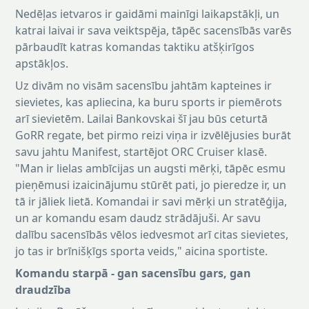
Nedēļas ietvaros ir gaidāmi mainīgi laikapstākļi, un
katrai laivai ir sava veiktspēja, tāpēc sacensībās varēs
pārbaudīt katras komandas taktiku atšķirīgos
apstākļos.
Uz divām no visām sacensību jahtām kapteines ir
sievietes, kas apliecina, ka buru sports ir piemērots
arī sievietēm. Lailai Bankovskai šī jau būs ceturtā
GoRR regate, bet pirmo reizi viņa ir izvēlējusies burāt
savu jahtu Manifest, startējot ORC Cruiser klasē.
"Man ir lielas ambīcijas un augsti mērķi, tāpēc esmu
pieņēmusi izaicinājumu stūrēt pati, jo pieredze ir, un
tā ir jāliek lietā. Komandai ir savi mērķi un stratēģija,
un ar komandu esam daudz strādājuši. Ar savu
dalību sacensībās vēlos iedvesmot arī citas sievietes,
jo tas ir brīnišķīgs sporta veids," aicina sportiste.
Komandu starpā - gan sacensību gars, gan
draudzība