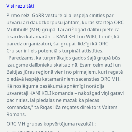
Visi rezultāti
Pirmo reizi GoRR vēsturē bija iespēja cīnīties par
uzvaru arī daudzkorpusu jahtām, kuras startēja ORC
Multihulls (MH) grupā. Lai arī šogad dalību pieteica
tikai divi katamarāni – KANI KELI un WIKI, tomēr, kā
paredz organizatori, šai grupai, līdzīgi kā ORC
Cruiser ir liels potenciāls turpināt attīstīties.
"Paredzams, ka turpmākajos gados šajā grupā būs
izaugsme dalībnieku skaita ziņā. Esam celmlauži un
Baltijas jūras reģionā vieni no pirmajiem, kuri regatē
piedāvā iespēju katamarāniem sacensties ORC MH.
Kā noslēguma pasākumā apņēmīgi norādīja
uzvarētāji KANI KELI komanda – nākošgad viņi gatavi
pacīnīties, lai piedalās ne mazāk kā piecas
komandas," tā Rīgas līča regates direktors Valters
Romans.
ORC MH grupas kopvērtējuma rezultāti: