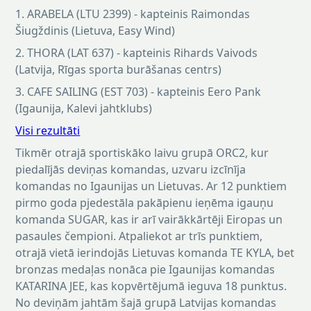
1. ARABELA (LTU 2399) - kapteinis Raimondas
Šiugždinis (Lietuva, Easy Wind)
2. THORA (LAT 637) - kapteinis Rihards Vaivods
(Latvija, Rīgas sporta burāšanas centrs)
3. CAFE SAILING (EST 703) - kapteinis Eero Pank
(Igaunija, Kalevi jahtklubs)
Visi rezultāti
Tikmēr otrajā sportiskāko laivu grupā ORC2, kur
piedalījās deviņas komandas, uzvaru izcīnīja
komandas no Igaunijas un Lietuvas. Ar 12 punktiem
pirmo goda pjedestāla pakāpienu ieņēma igauņu
komanda SUGAR, kas ir arī vairākkārtēji Eiropas un
pasaules čempioni. Atpaliekot ar trīs punktiem,
otrajā vietā ierindojās Lietuvas komanda TE KYLA, bet
bronzas medaļas nonāca pie Igaunijas komandas
KATARINA JEE, kas kopvērtējumā ieguva 18 punktus.
No deviņām jahtām šajā grupā Latvijas komandas