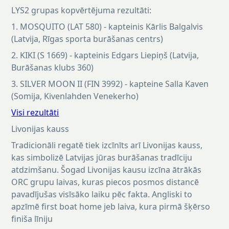
LYS2 grupas kopvērtējuma rezultāti:
1. MOSQUITO (LAT 580) - kapteinis Kārlis Balgalvis
(Latvija, Rīgas sporta burāšanas centrs)
2. KIKI (S 1669) - kapteinis Edgars Liepiņš (Latvija,
Burāšanas klubs 360)
3. SILVER MOON II (FIN 3992) - kapteine Salla Kaven
(Somija, Kivenlahden Venekerho)
Visi rezultāti
Livonijas kauss
Tradicionāli regatē tiek izcīnīts arī Livonijas kauss,
kas simbolizē Latvijas jūras burāšanas tradīciju
atdzimšanu. Šogad Livonijas kausu izcīna ātrākās
ORC grupu laivas, kuras piecos posmos distancē
pavadījušas visīsāko laiku pēc fakta. Angliski to
apzīmē first boat home jeb laiva, kura pirmā šķērso
finiša līniju