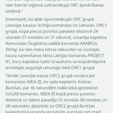
vien šobrīd reģionā uzticamākajā ORC apmērīšanas
sistēmā."
Interesanti, ka abās sportiskākajās ORC grupā
Livonijas kausus izcīnīja komandas no Lietuvas. ORC1
grupā, kopā piecos posmos pavadot distancē 24
stundas 57 minūtes un 31 sekundi, uzvarēja kapteiņa
Raimondas Šiugždinis vadītā komanda ARABELA.
Zīmīgi, ka vien nieka četras sekundes no Livonijas
kausa saņemšanas šķīra Latvijas komandu PROJECT
A1, kuru kapteiņo Gatis Graudums un kopvērtējumā
ierindojās augstajā ceturtajā vietā ORC1 grupā.
Tikmēr Livonijas kauss ORC2 grupā nonāca pie
komandas NIDA III, ko vada kapteinis Arūnas
Burkšas, par 45 sekundēm reālā laikā apsteidzot
SUGAR komandu. NIDA III kopā piecos posmos
distancē uz ūdens pavadīja 25 stundas 58 minūtes un
28 sekundes. Jāatzīmē, ka ORC2 grupā Burkšas
kapteiņotā komanda ierindojās augstajā ceturtajā