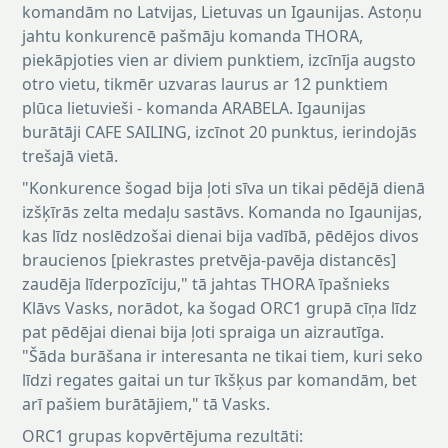
komandām no Latvijas, Lietuvas un Igaunijas. Astoņu
jahtu konkurencē pašmāju komanda THORA,
piekāpjoties vien ar diviem punktiem, izcīnīja augsto
otro vietu, tikmēr uzvaras laurus ar 12 punktiem
plūca lietuvieši - komanda ARABELA. Igaunijas
burātāji CAFE SAILING, izcīnot 20 punktus, ierindojās
trešajā vietā.
"Konkurence šogad bija ļoti sīva un tikai pēdējā dienā
izšķīrās zelta medaļu sastāvs. Komanda no Igaunijas,
kas līdz noslēdzošai dienai bija vadībā, pēdējos divos
braucienos [piekrastes pretvēja-pavēja distancēs]
zaudēja līderpozīciju," tā jahtas THORA īpašnieks
Klāvs Vasks, norādot, ka šogad ORC1 grupā cīņa līdz
pat pēdējai dienai bija ļoti spraiga un aizrautīga.
"Šāda burāšana ir interesanta ne tikai tiem, kuri seko
līdzi regates gaitai un tur īkšķus par komandām, bet
arī pašiem burātājiem," tā Vasks.
ORC1 grupas kopvērtējuma rezultāti: