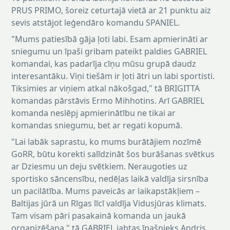
PRUS PRIMO, šoreiz ceturtajā vietā ar 21 punktu aiz
sevis atstājot leģendāro komandu SPANIEL.
"Mums patiesībā gāja ļoti labi. Esam apmierināti ar
sniegumu un īpaši gribam pateikt paldies GABRIEL
komandai, kas padarīja cīņu mūsu grupā daudz
interesantāku. Viņi tiešām ir ļoti ātri un labi sportisti.
Tiksimies ar viņiem atkal nākošgad," tā BRIGITTA
komandas pārstāvis Ermo Mihhotins. Arī GABRIEL
komanda neslēpj apmierinātību ne tikai ar
komandas sniegumu, bet ar regati kopumā.
"Lai labāk saprastu, ko mums burātājiem nozīmē
GoRR, būtu korekti salīdzināt šos burāšanas svētkus
ar Dziesmu un deju svētkiem. Neraugoties uz
sportisko sāncensību, nedēļas laikā valdīja sirsnība
un pacilātība. Mums paveicās ar laikapstākļiem –
Baltijas jūrā un Rīgas līcī valdīja Vidusjūras klimats.
Tam visam pāri pasakainā komanda un jaukā
organizēšana," tā GABRIEL jahtas īpašnieks Andris