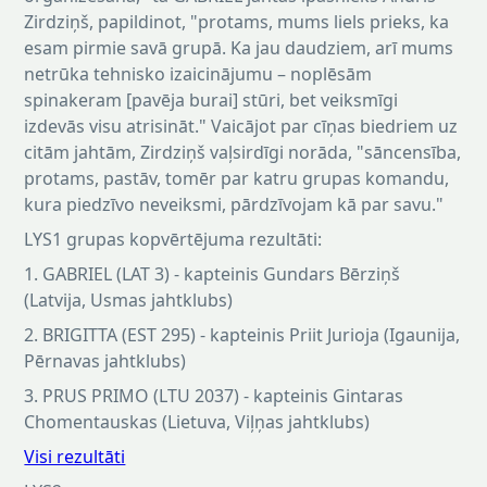
Zirdziņš, papildinot, "protams, mums liels prieks, ka
esam pirmie savā grupā. Ka jau daudziem, arī mums
netrūka tehnisko izaicinājumu – noplēsām
spinakeram [pavēja burai] stūri, bet veiksmīgi
izdevās visu atrisināt." Vaicājot par cīņas biedriem uz
citām jahtām, Zirdziņš vaļsirdīgi norāda, "sāncensība,
protams, pastāv, tomēr par katru grupas komandu,
kura piedzīvo neveiksmi, pārdzīvojam kā par savu."
LYS1 grupas kopvērtējuma rezultāti:
1. GABRIEL (LAT 3) - kapteinis Gundars Bērziņš
(Latvija, Usmas jahtklubs)
2. BRIGITTA (EST 295) - kapteinis Priit Jurioja (Igaunija,
Pērnavas jahtklubs)
3. PRUS PRIMO (LTU 2037) - kapteinis Gintaras
Chomentauskas (Lietuva, Viļņas jahtklubs)
Visi rezultāti