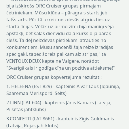
bija izšķirošs ORC Cruiser grupas pirmajam
četriniekam. Mūsu kļūda – pāragrais starts jeb
falšstarts. Pēc tā uzreiz neizdevās atgriezties uz
starta līnijas. Vēlāk uz pirmo zīmi bija mainīgi vēja
apstākļi, bet salas dienvidu daļā kurss bija pārāk
ciešs. Tā dēļ neizdevās pietiekami atrauties no
konkurentiem. Mūsu sāncenši šajā reizē izrādījās
spēcīgāki, tāpēc šoreiz palikām aiz strīpas," tā
VENTOUX DEUX kapteine Valgere, norādot
"Svarīgākais ir godīga cīņa un pozitīva attieksme!"
ORC Cruiser grupas kopvērtējuma rezultāti:
1. HELEENA (EST 829) - kapteinis Aivar Laus (Igaunija,
Saaremaa Merispordi Selts)
2.LINN (LAT 604) - kapteinis Jānis Kamars (Latvija,
Pilsētas jahtklubs)
3.CONFETTI (LAT 8661) - kapteinis Zigis Goldmanis
(Latvija, Rojas jahtklubs)