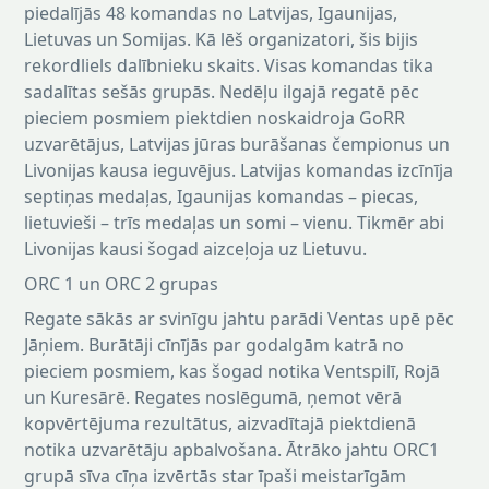
piedalījās 48 komandas no Latvijas, Igaunijas,
Lietuvas un Somijas. Kā lēš organizatori, šis bijis
rekordliels dalībnieku skaits. Visas komandas tika
sadalītas sešās grupās. Nedēļu ilgajā regatē pēc
pieciem posmiem piektdien noskaidroja GoRR
uzvarētājus, Latvijas jūras burāšanas čempionus un
Livonijas kausa ieguvējus. Latvijas komandas izcīnīja
septiņas medaļas, Igaunijas komandas – piecas,
lietuvieši – trīs medaļas un somi – vienu. Tikmēr abi
Livonijas kausi šogad aizceļoja uz Lietuvu.
ORC 1 un ORC 2 grupas
Regate sākās ar svinīgu jahtu parādi Ventas upē pēc
Jāņiem. Burātāji cīnījās par godalgām katrā no
pieciem posmiem, kas šogad notika Ventspilī, Rojā
un Kuresārē. Regates noslēgumā, ņemot vērā
kopvērtējuma rezultātus, aizvadītajā piektdienā
notika uzvarētāju apbalvošana. Ātrāko jahtu ORC1
grupā sīva cīņa izvērtās star īpaši meistarīgām