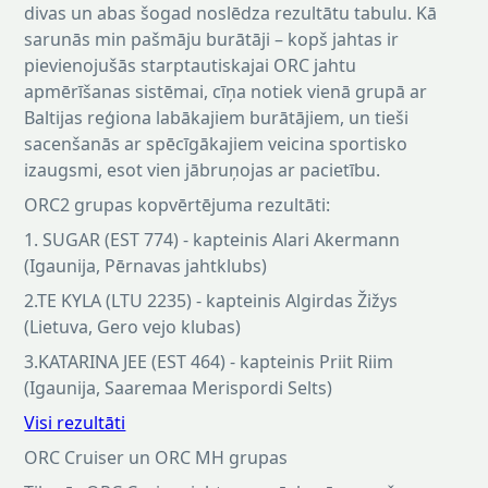
divas un abas šogad noslēdza rezultātu tabulu. Kā
sarunās min pašmāju burātāji – kopš jahtas ir
pievienojušās starptautiskajai ORC jahtu
apmērīšanas sistēmai, cīņa notiek vienā grupā ar
Baltijas reģiona labākajiem burātājiem, un tieši
sacenšanās ar spēcīgākajiem veicina sportisko
izaugsmi, esot vien jābruņojas ar pacietību.
ORC2 grupas kopvērtējuma rezultāti:
1. SUGAR (EST 774) - kapteinis Alari Akermann
(Igaunija, Pērnavas jahtklubs)
2.TE KYLA (LTU 2235) - kapteinis Algirdas Žižys
(Lietuva, Gero vejo klubas)
3.KATARINA JEE (EST 464) - kapteinis Priit Riim
(Igaunija, Saaremaa Merispordi Selts)
Visi rezultāti
ORC Cruiser un ORC MH grupas