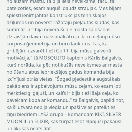
nolauzām mastu. Tā bija liela neveiksme, taču, tai
pateicoties, esam auguši daudz straujāk. Mēs bijām
spiesti ienirt jahtas konstrukcijas tehniskajos
dziļumos un novērst ražotāju pieļautās kļūdas, kas
summāri arī bija noveduši pie masta salūšanas.
Uztaisījām laivu maksimāli ātru, cik to pieļauj mūsu
korpusa ģeometrija un buru laukums. Tas, ka
gribējām uzvarēt tieši GoRR, bija mūsu galvenā
motivācija," tā MOSQUITO kapteinis Kārlis Balgalvis,
kurš norāda, ka pēc notikušās neveiksmes ar masta
nolūšanu abus iepriekšējos gadus komanda bija
izcīnījusi otrās vietas. "Šogad pjedestāla augstākais
pakāpiens ir apbalvojums mūsu ceļam, ko esam ļoti
mērķtiecīgi gājuši, un kaifs ir bijis tieši šajā ceļā, ko
paveicām kopā ar komandu," tā Balgalvis, papildinot,
ka šī uzvara nebija viegla un īpaši vēlas pateikties
cīņu biedriem LYS2 grupā – komandām KIKI, SILVER
MOON II un ELIXIR, kas turpat esot elpojuši pakausī
un likušas neatslābt.