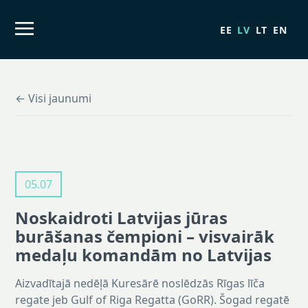
EE
LV
LT
EN
← Visi jaunumi
05.07
Noskaidroti Latvijas jūras
burāšanas čempioni – visvairāk
medaļu komandām no Latvijas
Aizvadītajā nedēļā Kuresārē noslēdzās Rīgas līča
regate jeb Gulf of Riga Regatta (GoRR). Šogad regatē