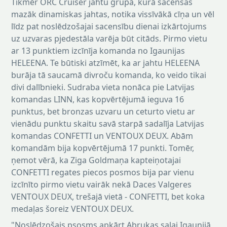
Tikmēr ORC Cruiser jahtu grupā, kurā sacenšas
mazāk dinamiskas jahtas, notika vissīvākā cīņa un vēl
līdz pat noslēdzošajai sacensību dienai izkārtojums
uz uzvaras pjedestāla varēja būt citāds. Pirmo vietu
ar 13 punktiem izcīnīja komanda no Igaunijas
HELEENA. Te būtiski atzīmēt, ka ar jahtu HELEENA
burāja tā saucamā divroču komanda, ko veido tikai
divi dalībnieki. Sudraba vieta nonāca pie Latvijas
komandas LINN, kas kopvērtējumā ieguva 16
punktus, bet bronzas uzvaru un ceturto vietu ar
vienādu punktu skaitu savā starpā sadalīja Latvijas
komandas CONFETTI un VENTOUX DEUX. Abām
komandām bija kopvērtējumā 17 punkti. Tomēr,
ņemot vērā, ka Ziga Goldmaņa kapteiņotajai
CONFETTI regates piecos posmos bija par vienu
izcīnīto pirmo vietu vairāk nekā Daces Valgeres
VENTOUX DEUX, trešajā vietā - CONFETTI, bet koka
medaļas šoreiz VENTOUX DEUX.
"Noslēdzošais psosms apkārt Abrukas salai Igaunijā