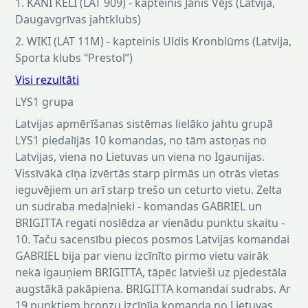
1. KANI KELI (LAT 909) - kapteinis Jānis Vējš (Latvija,
Daugavgrīvas jahtklubs)
2. WIKI (LAT 11M) - kapteinis Uldis Kronblūms (Latvija,
Sporta klubs “Prestol”)
Visi rezultāti
LYS1 grupa
Latvijas apmērīšanas sistēmas lielāko jahtu grupā
LYS1 piedalījās 10 komandas, no tām astoņas no
Latvijas, viena no Lietuvas un viena no Igaunijas.
Vissīvākā cīņa izvērtās starp pirmās un otrās vietas
ieguvējiem un arī starp trešo un ceturto vietu. Zelta
un sudraba medaļnieki - komandas GABRIEL un
BRIGITTA regati noslēdza ar vienādu punktu skaitu -
10. Taču sacensību piecos posmos Latvijas komandai
GABRIEL bija par vienu izcīnīto pirmo vietu vairāk
nekā igauņiem BRIGITTA, tāpēc latvieši uz pjedestāla
augstākā pakāpiena. BRIGITTA komandai sudrabs. Ar
19 punktiem bronzu izcīnīja komanda no Lietuvas