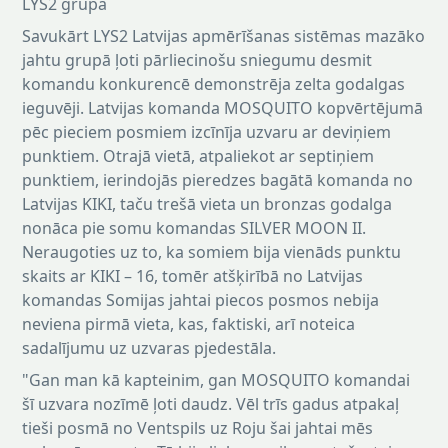
LYS2 grupa
Savukārt LYS2 Latvijas apmērīšanas sistēmas mazāko
jahtu grupā ļoti pārliecinošu sniegumu desmit
komandu konkurencē demonstrēja zelta godalgas
ieguvēji. Latvijas komanda MOSQUITO kopvērtējumā
pēc pieciem posmiem izcīnīja uzvaru ar deviņiem
punktiem. Otrajā vietā, atpaliekot ar septiņiem
punktiem, ierindojās pieredzes bagātā komanda no
Latvijas KIKI, taču trešā vieta un bronzas godalga
nonāca pie somu komandas SILVER MOON II.
Neraugoties uz to, ka somiem bija vienāds punktu
skaits ar KIKI – 16, tomēr atšķirībā no Latvijas
komandas Somijas jahtai piecos posmos nebija
neviena pirmā vieta, kas, faktiski, arī noteica
sadalījumu uz uzvaras pjedestāla.
"Gan man kā kapteinim, gan MOSQUITO komandai
šī uzvara nozīmē ļoti daudz. Vēl trīs gadus atpakaļ
tieši posmā no Ventspils uz Roju šai jahtai mēs