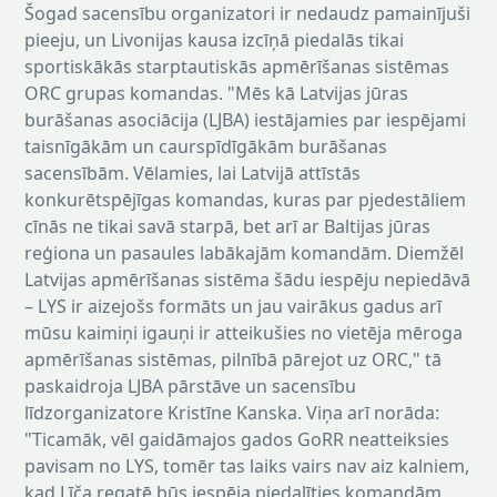
Šogad sacensību organizatori ir nedaudz pamainījuši
pieeju, un Livonijas kausa izcīņā piedalās tikai
sportiskākās starptautiskās apmērīšanas sistēmas
ORC grupas komandas. "Mēs kā Latvijas jūras
burāšanas asociācija (LJBA) iestājamies par iespējami
taisnīgākām un caurspīdīgākām burāšanas
sacensībām. Vēlamies, lai Latvijā attīstās
konkurētspējīgas komandas, kuras par pjedestāliem
cīnās ne tikai savā starpā, bet arī ar Baltijas jūras
reģiona un pasaules labākajām komandām. Diemžēl
Latvijas apmērīšanas sistēma šādu iespēju nepiedāvā
– LYS ir aizejošs formāts un jau vairākus gadus arī
mūsu kaimiņi igauņi ir atteikušies no vietēja mēroga
apmērīšanas sistēmas, pilnībā pārejot uz ORC," tā
paskaidroja LJBA pārstāve un sacensību
līdzorganizatore Kristīne Kanska. Viņa arī norāda:
"Ticamāk, vēl gaidāmajos gados GoRR neatteiksies
pavisam no LYS, tomēr tas laiks vairs nav aiz kalniem,
kad Līča regatē būs iespēja piedalīties komandām