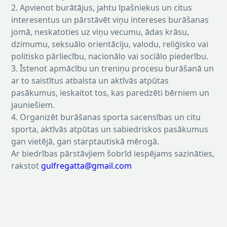
2. Apvienot burātājus, jahtu īpašniekus un citus
interesentus un pārstāvēt viņu intereses burāšanas
jomā, neskatoties uz viņu vecumu, ādas krāsu,
dzimumu, seksuālo orientāciju, valodu, reliģisko vai
politisko pārliecību, nacionālo vai sociālo piederību.
3. Īstenot apmācību un treniņu procesu burāšanā un
ar to saistītus atbalsta un aktīvās atpūtas
pasākumus, ieskaitot tos, kas paredzēti bērniem un
jauniešiem.
4. Organizēt burāšanas sporta sacensības un citu
sporta, aktīvās atpūtas un sabiedriskos pasākumus
gan vietējā, gan starptautiskā mērogā.
Ar biedrības pārstāvjiem šobrīd iespējams sazināties,
rakstot
gulfregatta@gmail.com