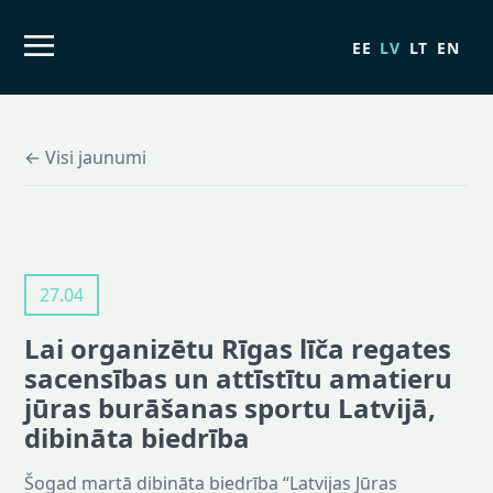
EE
LV
LT
EN
← Visi jaunumi
27.04
Lai organizētu Rīgas līča regates
sacensības un attīstītu amatieru
jūras burāšanas sportu Latvijā,
dibināta biedrība
Šogad martā dibināta biedrība “Latvijas Jūras