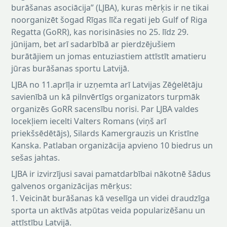
burāšanas asociācija” (LJBA), kuras mērķis ir ne tikai
noorganizēt šogad Rīgas līča regati jeb Gulf of Riga
Regatta (GoRR), kas norisināsies no 25. līdz 29.
jūnijam, bet arī sadarbībā ar pierdzējušiem
burātājiem un jomas entuziastiem attīstīt amatieru
jūras burāšanas sportu Latvijā.
LJBA no 11.aprīļa ir uzņemta arī Latvijas Zēģelētāju
savienībā un kā pilnvērtīgs organizators turpmāk
organizēs GoRR sacensību norisi. Par LJBA valdes
locekļiem iecelti Valters Romans (viņš arī
priekšsēdētājs), Silards Kamergrauzis un Kristīne
Kanska. Patlaban organizācija apvieno 10 biedrus un
sešas jahtas.
LJBA ir izvirzījusi savai pamatdarbībai nākotnē šādus
galvenos organizācijas mērķus:
1. Veicināt burāšanas kā veselīga un videi draudzīga
sporta un aktīvās atpūtas veida popularizēšanu un
attīstību Latvijā.