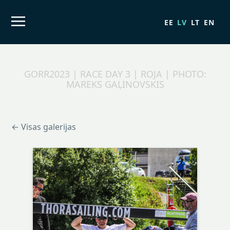
EE
LV
LT
EN
GORR2023 | RACE DAY 3 | ROJA | PHOTO:
MAREKS GAĻINOVSKIS
← Visas galerijas