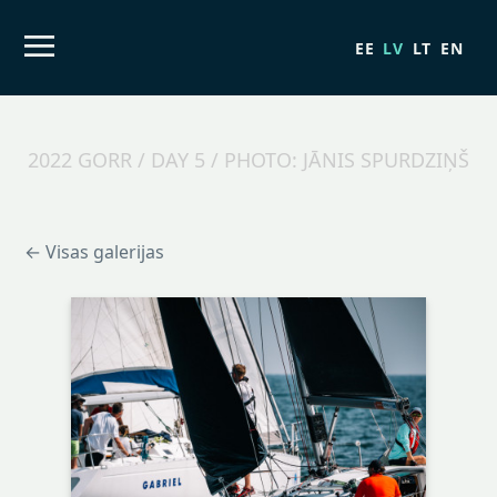
EE
LV
LT
EN
2022 GORR / DAY 5 / PHOTO: JĀNIS SPURDZIŅŠ
← Visas galerijas