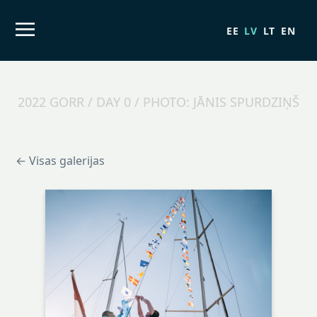
EE
LV
LT
EN
2022 GORR / DAY 0 / PHOTO: JĀNIS SPURDZIŅŠ
← Visas galerijas