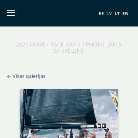
EE
LV
LT
EN
2021 GORR / RACE DAY 6 / PHOTO: JĀNIS
SPURDZIŅŠ
← Visas galerijas