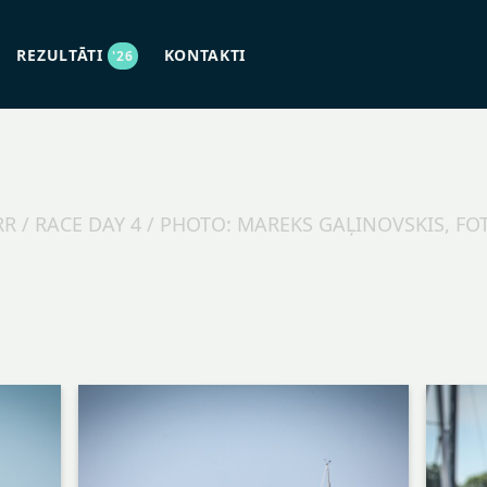
REZULTĀTI
KONTAKTI
'26
RR / RACE DAY 4 / PHOTO: MAREKS GAĻINOVSKIS, F