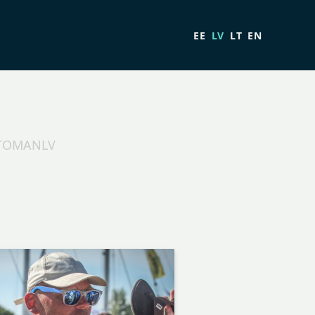
EE
LV
LT
EN
OTOMANLV