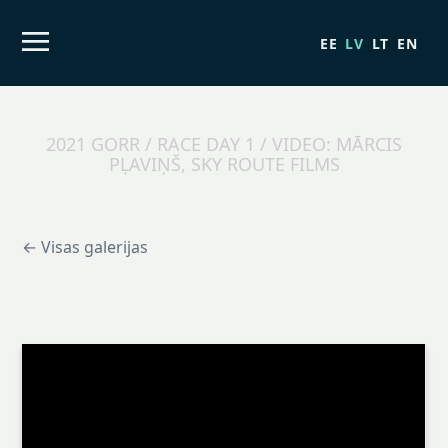
EE
LV
LT
EN
2021 GORR / RACE DAY 1 / VIDEO: MĀRCIS
PĻAVIŅŠ, SKY ROUTE FILMS
← Visas galerijas