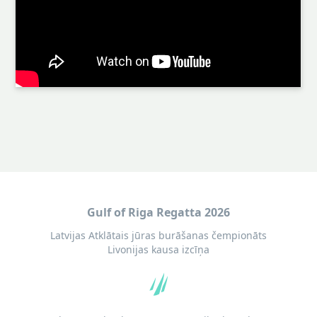
Gulf of Riga Regatta 2026
Latvijas Atklātais jūras burāšanas čempionāts
Livonijas kausa izcīņa