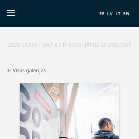
EE
LV
LT
EN
2020 GORR / DAY 5 / PHOTO: JĀNIS SPURDZIŅŠ
← Visas galerijas