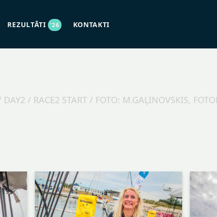
REZULTĀTI
KONTAKTI
'26
 DAY2 / RACE2 START / FOTO: M.GAĻINOVSKIS, FO