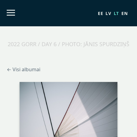
EE
LV
LT
EN
2022 GORR / DAY 6 / PHOTO: JĀNIS SPURDZIŅŠ
← Visi albumai