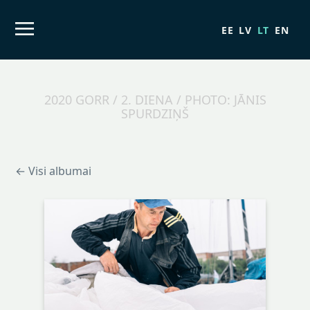
EE
LV
LT
EN
2020 GORR / 2. DIENA / PHOTO: JĀNIS
SPURDZIŅŠ
← Visi albumai