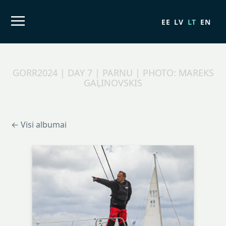
EE
LV
LT
EN
GORR2024 | DAY 7 | PARNU | PHOTO: MAREKS
GAĻINOVSKIS
← Visi albumai