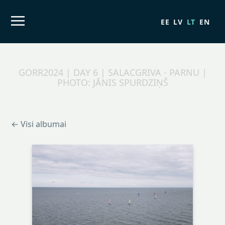
EE
LV
LT
EN
GORR2024 | DAY 6 | SALACGRIVA - PARNU |
PHOTO: JĀNIS SPURDZIŅŠ
← Visi albumai