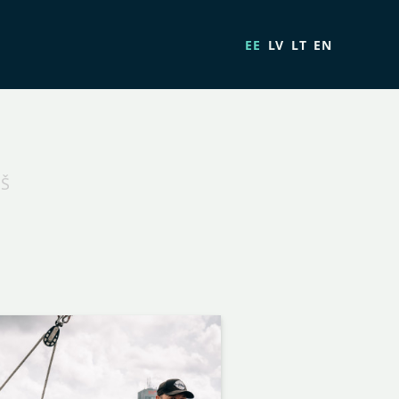
EE
LV
LT
EN
ŅŠ