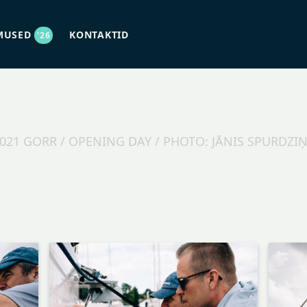
MUSED
KONTAKTID
'26
021 GORR / OPENING DAY / PHOTO: JĀNIS SPURDZI