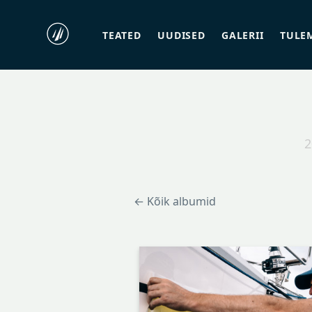
TEATED
UUDISED
GALERII
TULE
2
← Kõik albumid