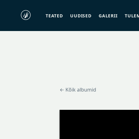
TEATED
UUDISED
GALERII
TULE
← Kõik albumid