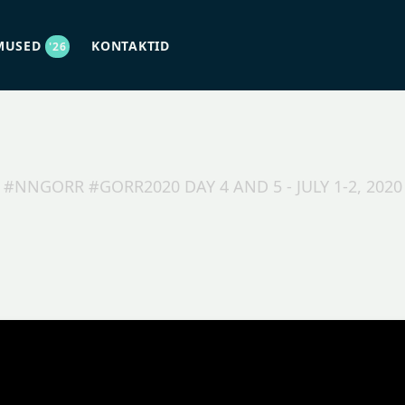
MUSED
KONTAKTID
'26
#NNGORR #GORR2020 DAY 4 AND 5 - JULY 1-2, 2020