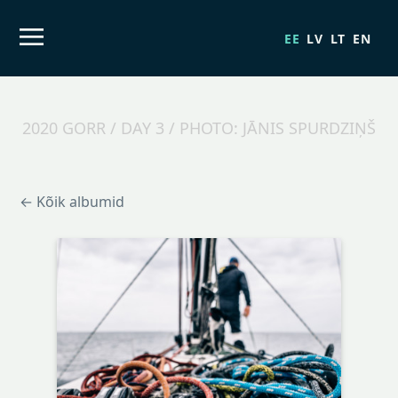
EE
LV
LT
EN
2020 GORR / DAY 3 / PHOTO: JĀNIS SPURDZIŅŠ
← Kõik albumid