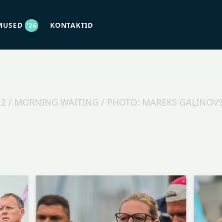
MUSED
KONTAKTID
'26
Y 2 / MORNING WAITING / PHOTO: MAREKS GAĻINOV