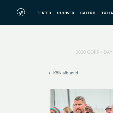
TEATED
UUDISED
GALERII
TULE
2020 GORR / DA
← Kõik albumid